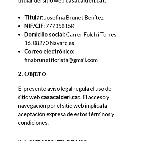
titular del sitio web
casacalderi.cat
:
Titular:
Josefina Brunet Benítez
NIF/CIF:
77735815R
Domicilio social:
Carrer Folch i Torres,
16, 08270 Navarcles
Correo electrónico:
finabrunetflorista@gmail.com
2. Objeto
El presente aviso legal regula el uso del
sitio web
casacalderi.cat
. El acceso y
navegación por el sitio web implica la
aceptación expresa de estos términos y
condiciones.